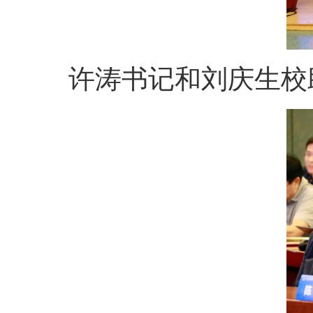
许涛书记和刘庆生校