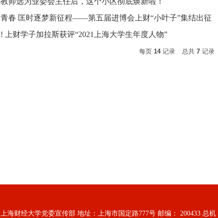
课教师选为业委会主任后，这个小区彻底焕新啦！
青春 匡时逐梦新征程——第五届进博会上财“小叶子”集结出征
! 上财学子加拉斯获评“2021上海大学生年度人物”
每页
14
记录
总共
7
记录
海财经大学党委宣传部 地址：上海市国定路777号 邮编： 200433 总机： 6