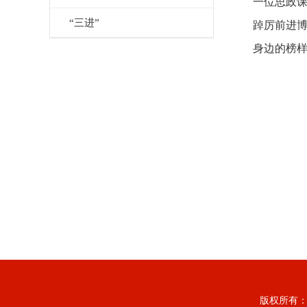
一位思政
“三进”
踔厉前进博
身边的榜样
版权所有：上